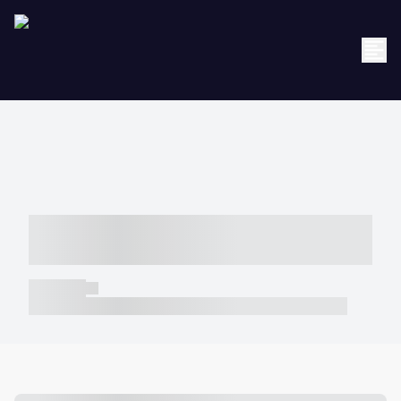
----- ----- -- ------ ---- ---- -- ----- -----
----- --- ------
----- -----
----- ----- -- ------ ---- ---- -- ----- ----- ----- --- ------