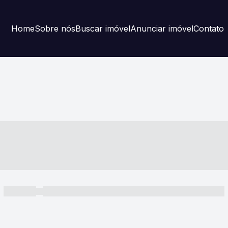
Home
Sobre nós
Buscar imóvel
Anunciar imóvel
Contato
----- ---- ---- -- ----
----- -----
----- ----- -- ------ ---- ---- -- ----- ----- ----- --- ------