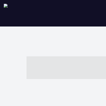
----- ----- -- -
- ------