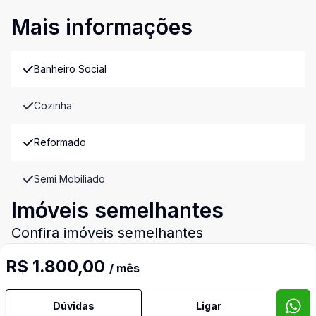
Mais informações
Banheiro Social
Cozinha
Reformado
Semi Mobiliado
Imóveis semelhantes
Confira imóveis semelhantes
R$ 1.800,00
/ mês
Cód:
RM9459
Comparar
Có
Dúvidas
Ligar