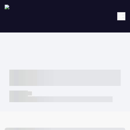
----- ----- -- ------ ---- ---- -- ----- -----
----- --- ------
----- -----
----- ----- -- ------ ---- ---- -- ----- ----- ----- --- ------