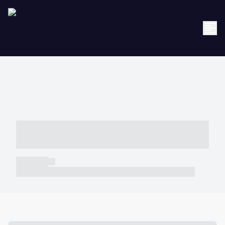
----- ----- -- ------ ---- ---- -- ----- -----
----- --- ------
----- -----
----- ----- -- ------ ---- ---- -- ----- ----- ----- --- ------