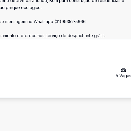
eno declive para fundo, Bom para construção de residências e
e ao parque ecológico.
mande mensagem no Whatsapp (31)99352-5666
nciamento e oferecemos serviço de despachante grátis.
5
Vaga