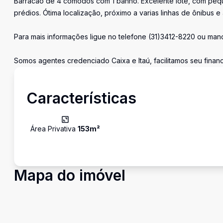
Barracão de 4 cômodos com 1 banho. Excelente lote, com pequ
prédios. Ótima localização, próximo a varias linhas de ônibus 
Para mais informações ligue no telefone (31)3412-8220 ou 
Somos agentes credenciado Caixa e Itaú, facilitamos seu fina
Características
Área Privativa
153
m²
Mapa do imóvel