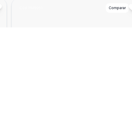
Cód:
RM9051
Comparar
²
Dorm
3
Ban
2
204
Lote
Lotes 600m² à venda no Caiçara