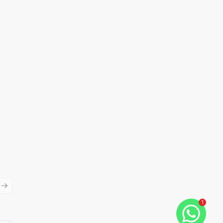
ious slide
Next slide
1