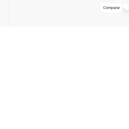
Cód:
RM9395
Comparar
Dorm
3
Ban
3
360
m
Lote
Lote 360m² à venda no Caiçara