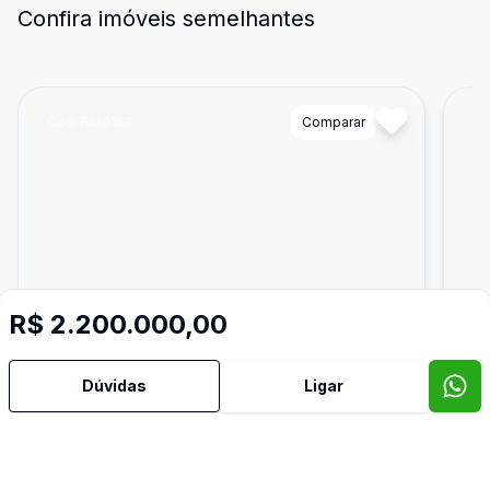
Confira imóveis semelhantes
Cód:
RM9168
Comparar
Có
R$ 2.200.000,00
Dúvidas
Ligar