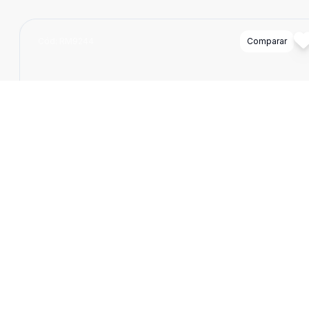
Cód:
RM9244
Comparar
180
m