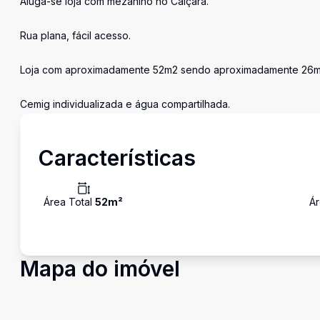
Aluga-se loja com mezanino no Caiçara.
Rua plana, fácil acesso.
Loja com aproximadamente 52m2 sendo aproximadamente 26mts 
Cemig individualizada e água compartilhada.
Características
Área Total
52
m²
Ár
Mapa do imóvel