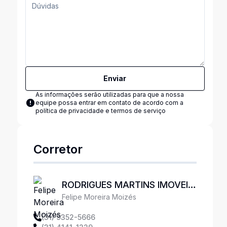
Enviar
As informações serão utilizadas para que a nossa
equipe possa entrar em contato de acordo com a
política de privacidade e termos de serviço
Corretor
RODRIGUES MARTINS IMOVEIS
Felipe Moreira Moizés
LTDA
(31) 9352-5666