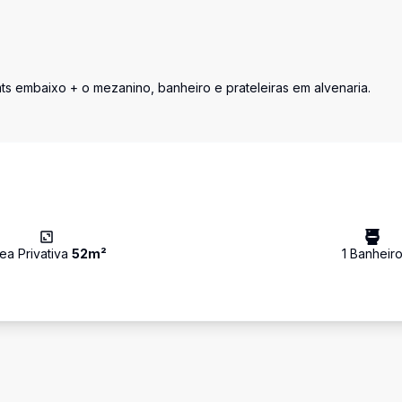
embaixo + o mezanino, banheiro e prateleiras em alvenaria.
ea Privativa
52
m²
1
Banheir