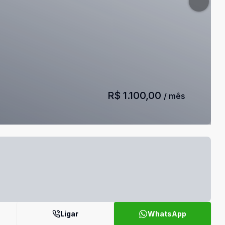
R$ 1.100,00
/ mês
Ligar
WhatsApp