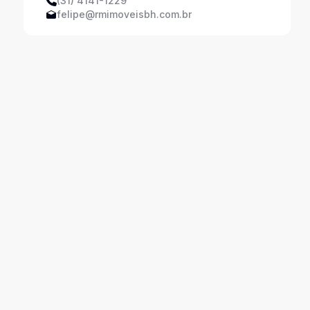
(31) 4141-1229
felipe@rmimoveisbh.com.br