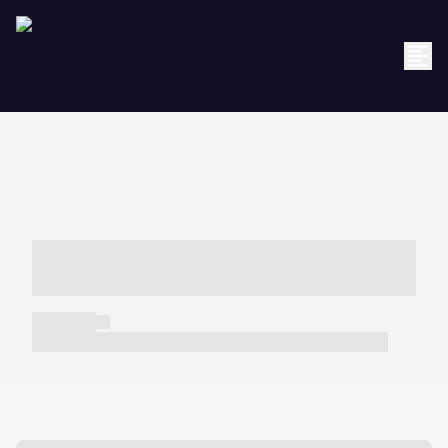
----- ----- -- ------ ---- ---- -- ----- -----
----- --- ------
----- -----
----- ----- -- ------ ---- ---- -- ----- ----- ----- --- ------