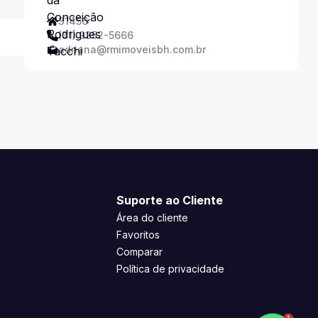
Tacchi
31456
(31) 9352-5666
adriana@rmimoveisbh.com.br
Suporte ao Cliente
Área do cliente
Favoritos
Comparar
Política de privacidade
1