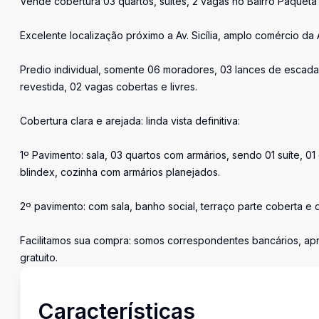
Vende cobertura 03 quartos, suítes, 2 vagas no Bairro Paquetá
Excelente localização próximo a Av. Sicília, amplo comércio da 
Predio individual, somente 06 moradores, 03 lances de escadas
revestida, 02 vagas cobertas e livres.
Cobertura clara e arejada: linda vista definitiva:
1º Pavimento: sala, 03 quartos com armários, sendo 01 suíte, 
blindex, cozinha com armários planejados.
2º pavimento: com sala, banho social, terraço parte coberta e
Facilitamos sua compra: somos correspondentes bancários, a
gratuito.
Características