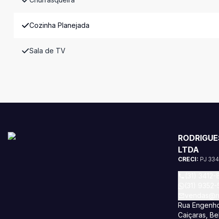
Cozinha Planejada
Sala de TV
RODRIGUE
LTDA
CRECI:
PJ 33
(31) 3412-
(31) 9352
vendas@rm
Rua Engenho
Caiçaras, Be