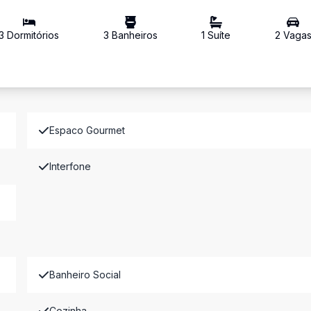
3
Dormitório
s
3
Banheiro
s
1
Suíte
2
Vaga
Espaco Gourmet
Interfone
Banheiro Social
Cozinha