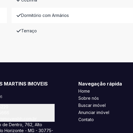
Dormitório com Armários
Terraço
S MARTINS IMOVEIS
Navegação rápida
Home
46
Sobre nós
Buscar imóvel
8220
Anunciar imóvel
-5666
imoveisbh.com.br
Contato
 de Dentro, 762, Alto
lo Horizonte - MG - 30775-