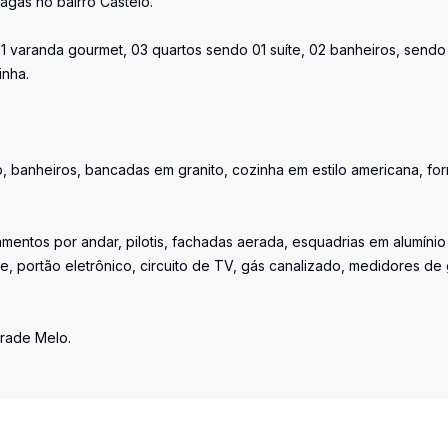
agas no bairro Castelo.
1 varanda gourmet, 03 quartos sendo 01 suíte, 02 banheiros, sendo
inha.
, banheiros, bancadas em granito, cozinha em estilo americana, for
amentos por andar, pilotis, fachadas aerada, esquadrias em alumíni
fone, portão eletrônico, circuito de TV, gás canalizado, medidores de
drade Melo.