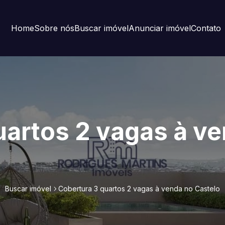
Home
Sobre nós
Buscar imóvel
Anunciar imóvel
Contato
uartos 2 vagas à v
Buscar imóvel
Cobertura 3 quartos 2 vagas à venda no Castelo