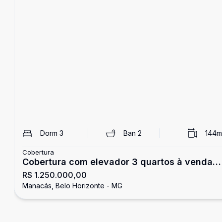
Dorm
3
Ban
2
144
m
Cobertura
Cobertura com elevador 3 quartos à venda
R$ 1.250.000,00
Castelo
Manacás, Belo Horizonte - MG