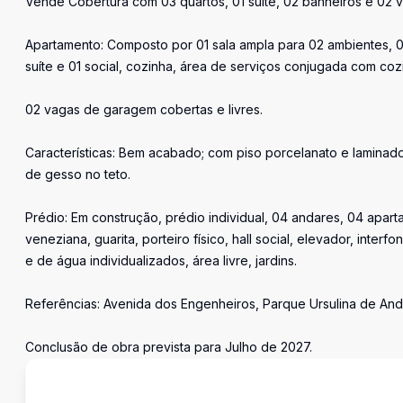
Vende Cobertura com 03 quartos, 01 suíte, 02 banheiros e 02 v
Apartamento: Composto por 01 sala ampla para 02 ambientes, 0
suíte e 01 social, cozinha, área de serviços conjugada com coz
02 vagas de garagem cobertas e livres.
Características: Bem acabado; com piso porcelanato e laminado
de gesso no teto.
Prédio: Em construção, prédio individual, 04 andares, 04 apart
veneziana, guarita, porteiro físico, hall social, elevador, inter
e de água individualizados, área livre, jardins.
Referências: Avenida dos Engenheiros, Parque Ursulina de An
Conclusão de obra prevista para Julho de 2027.