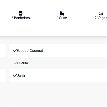
2
Banheiro
s
1
Suíte
2
Vaga
Espaco Gourmet
Guarita
Jardim