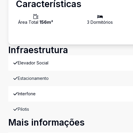
Características
Área Total
156
m²
3
Dormitório
s
Infraestrutura
Elevador Social
Estacionamento
Interfone
Pilotis
Mais informações