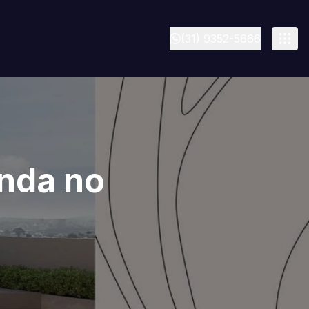
(31) 9352-5666
enda no