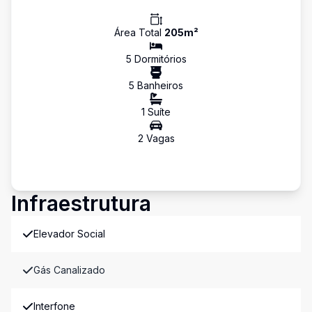
Área Total
205
m²
5
Dormitório
s
5
Banheiro
s
1
Suíte
2
Vaga
s
Infraestrutura
Elevador Social
Gás Canalizado
Interfone