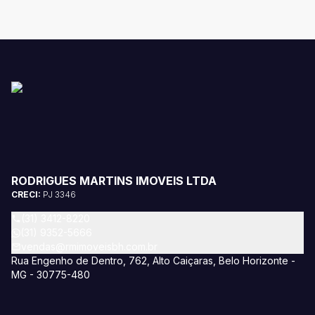
RODRIGUES MARTINS IMOVEIS LTDA
CRECI:
PJ 3346
(31) 3412-8220
(31) 9352-5666
vendas@rmimoveisbh.com.br
Rua Engenho de Dentro, 762, Alto Caiçaras, Belo Horizonte -
MG - 30775-480