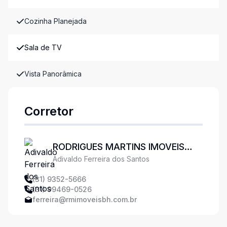
Cozinha Planejada
Sala de TV
Vista Panorâmica
Corretor
RODRIGUES MARTINS IMOVEIS
Adivaldo Ferreira dos Santos
LTDA
(31) 9352-5666
(31) 99469-0526
ferreira@rmimoveisbh.com.br