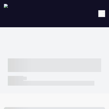
----- ----- -- ------ ---- ---- -- ----- -----
----- --- ------
----- -----
----- ----- -- ------ ---- ---- -- ----- ----- ----- --- ------