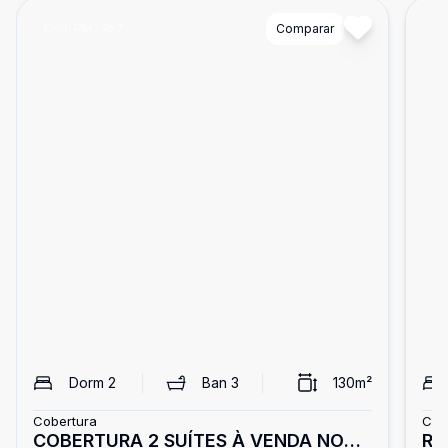
Cód:
RM7957
Comparar
Có
Dorm
2
Ban
3
130
m²
Cobertura
Cob
COBERTURA 2 SUÍTES À VENDA NO
RM