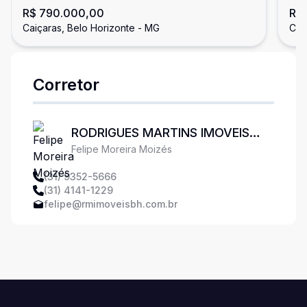
R$ 790.000,00
R$
ALTO CAIÇARA
QU
Caiçaras, Belo Horizonte - MG
Cai
Corretor
RODRIGUES MARTINS IMOVEIS
Felipe Moreira Moizés
LTDA
(31) 9352-5666
(31) 4141-1229
felipe@rmimoveisbh.com.br