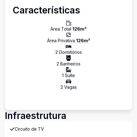
Características
Área Total
126
m²
Área Privativa
126
m²
2
Dormitório
s
2
Banheiro
s
1
Suíte
2
Vaga
s
Infraestrutura
Circuito de TV