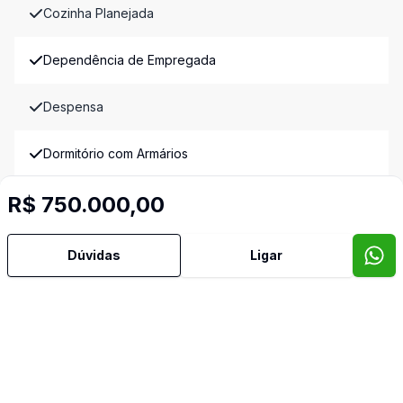
Cozinha Planejada
Dependência de Empregada
Despensa
Dormitório com Armários
R$ 750.000,00
Banheiro de Empregada
Imóveis semelhantes
Dúvidas
Ligar
Confira imóveis semelhantes
Cód:
RM9516
Comparar