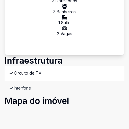
3
Dormitório
s
3
Banheiro
s
1
Suíte
2
Vaga
s
Infraestrutura
Circuito de TV
Interfone
Mapa do imóvel