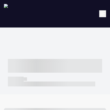
----- ----- -- ------ ---- ---- -- ----- -----
----- --- ------
----- -----
----- ----- -- ------ ---- ---- -- ----- ----- ----- --- ------