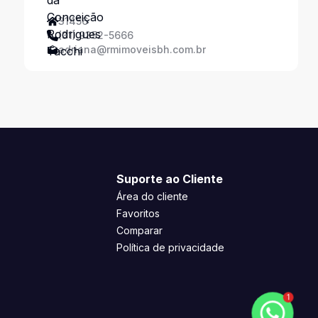
Tacchi
31456
(31) 9352-5666
adriana@rmimoveisbh.com.br
Suporte ao Cliente
Área do cliente
Favoritos
Comparar
Política de privacidade
1