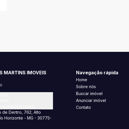
S MARTINS IMOVEIS
Navegação rápida
Home
46
Sobre nós
Buscar imóvel
8220
Anunciar imóvel
-5666
imoveisbh.com.br
Contato
 de Dentro, 762, Alto
lo Horizonte - MG - 30775-