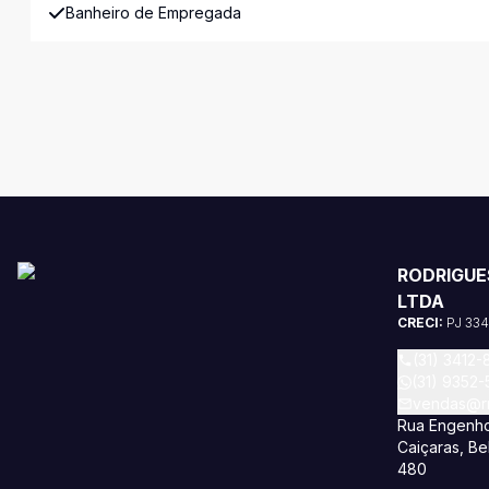
Banheiro de Empregada
RODRIGUE
LTDA
CRECI:
PJ 33
(31) 3412-
(31) 9352
vendas@rm
Rua Engenho
Caiçaras, Be
480