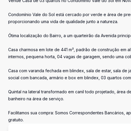
Vende Casa de 03 quartos no Condomínio Vale do Sol em Nov
Condomínio Vale do Sol está cercado por verde e área de pre
proporcionando uma vida de qualidade junto a natureza.
Ótima localização do Bairro, a um quarteirão da Avenida princip
Casa charmosa em lote de 441 m², padrão de construção em alve
internos, pequena horta, 04 vagas de garagem, sendo uma cob
Casa com varanda fechada em blindex, sala de estar, sala de ja
social com bancada, armário e box em blindex, 03 quartos com
Quintal na lateral transformado em canil todo projetado, área 
banheiro na área de serviço.
Facilitamos sua compra: Somos Correspondentes Bancários, a
gratuito.