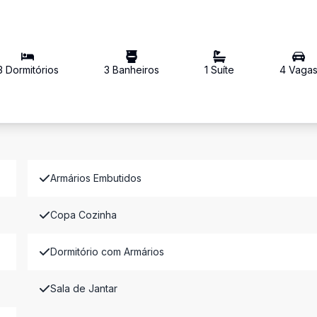
3
Dormitório
s
3
Banheiro
s
1
Suíte
4
Vaga
Armários Embutidos
Copa Cozinha
Dormitório com Armários
Sala de Jantar