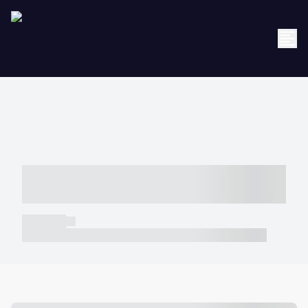
----- ----- -- ------ ---- ---- -- ----- -----
----- --- ------
----- -----
----- ----- -- ------ ---- ---- -- ----- ----- ----- --- ------