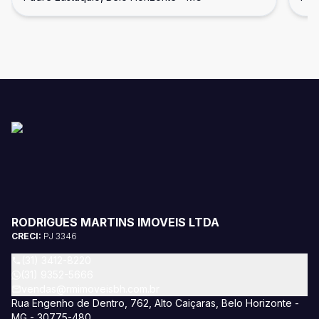
RODRIGUES MARTINS IMOVEIS LTDA
CRECI:
PJ 3346
(31) 3412-8220
(31) 9352-5666
vendas@rmimoveisbh.com.br
Rua Engenho de Dentro, 762, Alto Caiçaras, Belo Horizonte -
MG - 30775-480