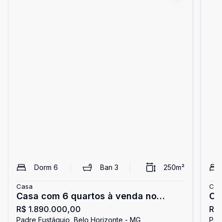
Dorm
6
Ban
3
250
m²
Casa
Cas
Casa com 6 quartos à venda no
Ca
R$ 1.890.000,00
R$ 
Padre Eustáquio
Padre Eustáquio, Belo Horizonte - MG
Pad