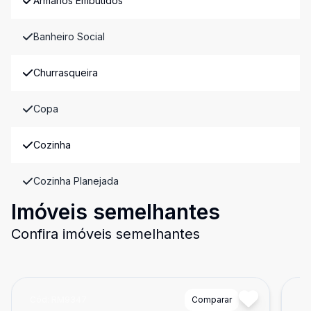
Armários Embutidos
Banheiro Social
Churrasqueira
Copa
Cozinha
Cozinha Planejada
Imóveis semelhantes
Confira imóveis semelhantes
Cód:
RM9347
Comparar
Có