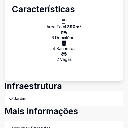
Características
Área Total
390
m²
6
Dormitório
s
4
Banheiro
s
2
Vaga
s
Infraestrutura
Jardim
Mais informações