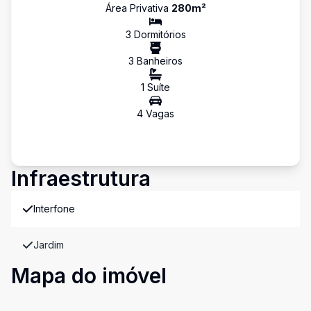
Área Privativa
280
m²
3
Dormitório
s
3
Banheiro
s
1
Suíte
4
Vaga
s
Infraestrutura
Interfone
Jardim
Mapa do imóvel