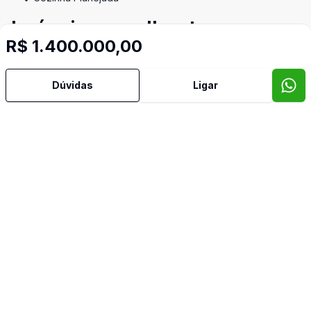
Imóveis semelhantes
R$ 1.400.000,00
Confira imóveis semelhantes
Dúvidas
Ligar
Cód:
RM9588
Comparar
Có