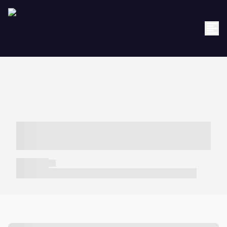
----- ----- -- ------ ---- ---- -- ----- -----
----- --- ------
----- -----
----- ----- -- ------ ---- ---- -- ----- ----- ----- --- ------