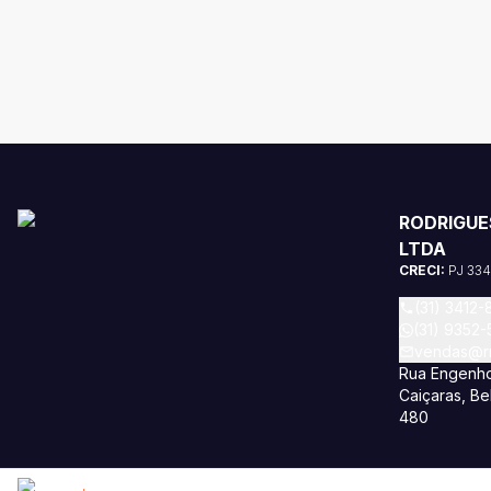
RODRIGUE
LTDA
CRECI:
PJ 33
(31) 3412-
(31) 9352
vendas@rm
Rua Engenho
Caiçaras, Be
480