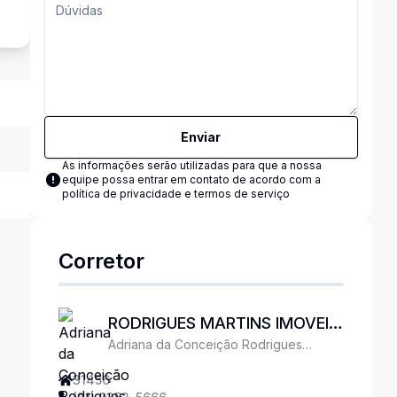
Enviar
As informações serão utilizadas para que a nossa
equipe possa entrar em contato de acordo com a
política de privacidade e termos de serviço
Corretor
RODRIGUES MARTINS IMOVEIS
Adriana da Conceição Rodrigues
LTDA
Tacchi
31456