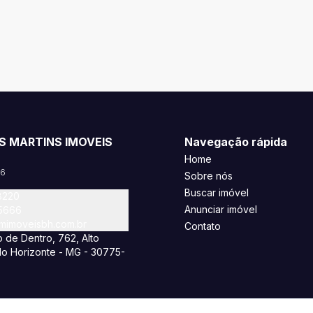
S MARTINS IMOVEIS
Navegação rápida
Home
46
Sobre nós
Buscar imóvel
8220
Anunciar imóvel
-5666
imoveisbh.com.br
Contato
 de Dentro, 762, Alto
lo Horizonte - MG - 30775-