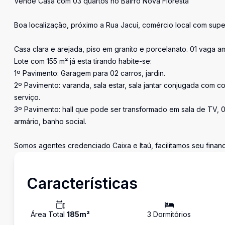
Vende Casa com 03 quartos no Bairro Nova Floresta
Boa localização, próximo a Rua Jacuí, comércio local com super
Casa clara e arejada, piso em granito e porcelanato. 01 vaga
Lote com 155 m² já esta tirando habite-se:
1º Pavimento: Garagem para 02 carros, jardin.
2º Pavimento: varanda, sala estar, sala jantar conjugada com c
serviço.
3º Pavimento: hall que pode ser transformado em sala de TV, 0
armário, banho social.
Somos agentes credenciado Caixa e Itaú, facilitamos seu fina
Características
Área Total
185
m²
3
Dormitório
s