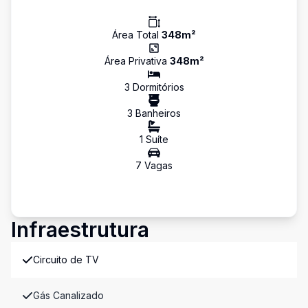
Área Total
348
m²
Área Privativa
348
m²
3
Dormitório
s
3
Banheiro
s
1
Suíte
7
Vaga
s
Infraestrutura
Circuito de TV
Gás Canalizado