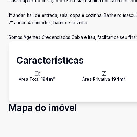
Casa duplex no coração do Floresta, esquina com Aquides lob
1° andar: hall de entrada, sala, copa e cozinha. Banheiro mascu
2° andar: 4 cômodos, banho e cozinha.
Somos Agentes Credenciados Caixa e Itaú, facilitamos seu fin
Características
Área Total
194
m²
Área Privativa
194
m²
Mapa do imóvel