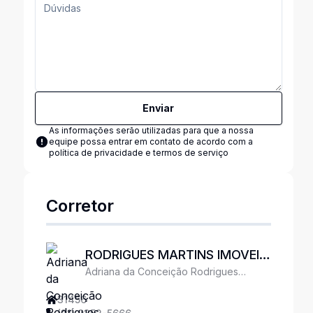
Enviar
As informações serão utilizadas para que a nossa
equipe possa entrar em contato de acordo com a
política de privacidade e termos de serviço
Corretor
RODRIGUES MARTINS IMOVEIS
Adriana da Conceição Rodrigues
LTDA
Tacchi
31456