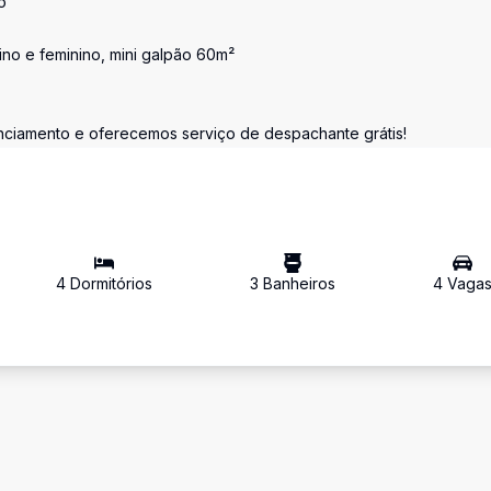
o
lino e feminino, mini galpão 60m²
anciamento e oferecemos serviço de despachante grátis!
4
Dormitório
s
3
Banheiro
s
4
Vaga