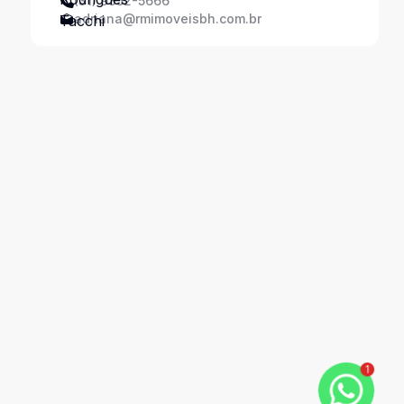
(31) 9352-5666
adriana@rmimoveisbh.com.br
1