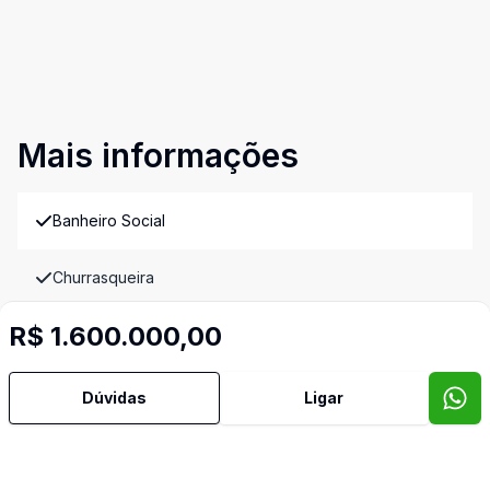
Mais informações
Banheiro Social
Churrasqueira
R$ 1.600.000,00
Cozinha Planejada
Despensa
Dúvidas
Ligar
Piscina