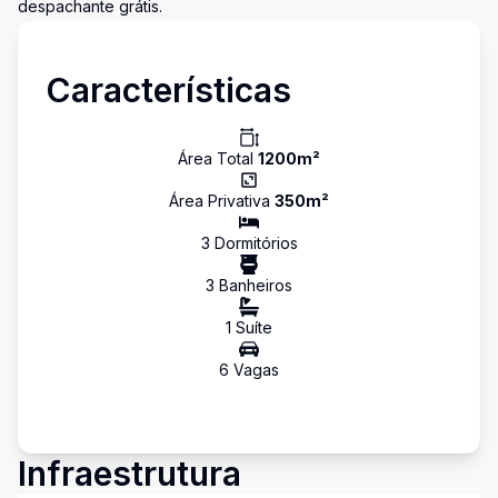
despachante grátis.
Características
Área Total
1200
m²
Área Privativa
350
m²
3
Dormitório
s
3
Banheiro
s
1
Suíte
6
Vaga
s
Infraestrutura