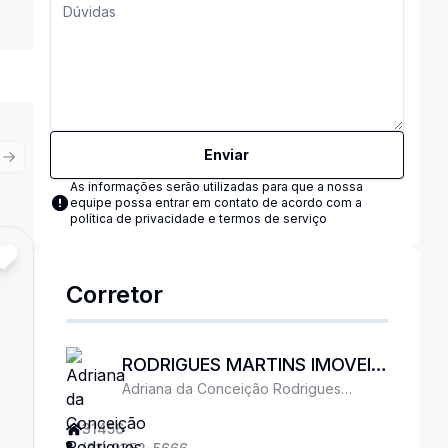
Enviar
ious slide
Next slide
As informações serão utilizadas para que a nossa
equipe possa entrar em contato de acordo com a
política de privacidade e termos de serviço
Cód:
RM9567
Comparar
Corretor
RODRIGUES MARTINS IMOVEIS
Adriana da Conceição Rodrigues
LTDA
Tacchi
31456