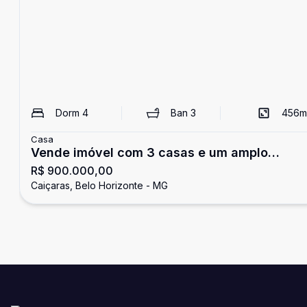
Dorm
4
Ban
3
456
m
Casa
Vende imóvel com 3 casas e um amplo
R$ 900.000,00
galpão Caiçara
Caiçaras, Belo Horizonte - MG