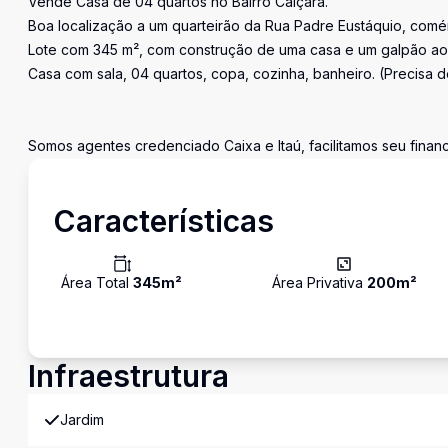
Vende Casa de 04 quartos no Bairro Caiçara.
Boa localização a um quarteirão da Rua Padre Eustáquio, comérc
Lote com 345 m², com construção de uma casa e um galpão ao l
Casa com sala, 04 quartos, copa, cozinha, banheiro. (Precisa d
Somos agentes credenciado Caixa e Itaú, facilitamos seu fina
Características
Área Total
345
m²
Área Privativa
200
m²
Infraestrutura
Jardim