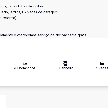
io, várias linhas de ônibus.
ado, jardins, 07 vagas de garagem..
e reforma).
nciamento e oferecemos serviço de despachante grátis.
4
Dormitório
s
1
Banheiro
7
Vaga