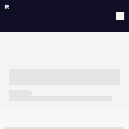
----- ----- -- ------ ---- ---- -- ----- -----
----- --- ------
----- -----
----- ----- -- ------ ---- ---- -- ----- ----- ----- --- ------