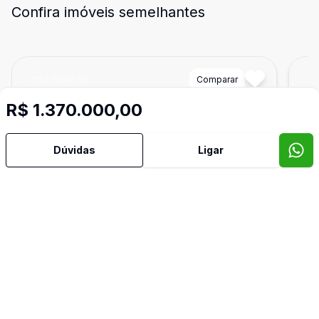
Confira imóveis semelhantes
Cód:
RM9560
Comparar
Có
R$ 1.370.000,00
Dúvidas
Ligar