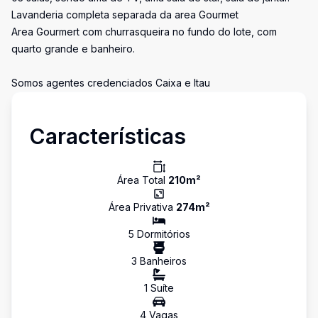
Lavanderia completa separada da area Gourmet
Area Gourmert com churrasqueira no fundo do lote, com
quarto grande e banheiro.
Somos agentes credenciados Caixa e Itau
Características
Área Total
210
m²
Área Privativa
274
m²
5
Dormitório
s
3
Banheiro
s
1
Suíte
4
Vaga
s