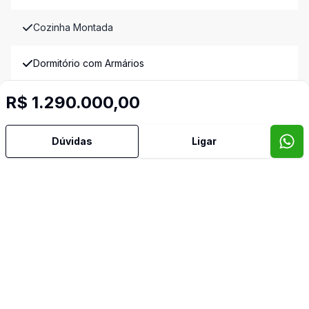
Cozinha Montada
Dormitório com Armários
Imóveis semelhantes
R$ 1.290.000,00
Confira imóveis semelhantes
Dúvidas
Ligar
Cód:
RM9544
Comparar
Có