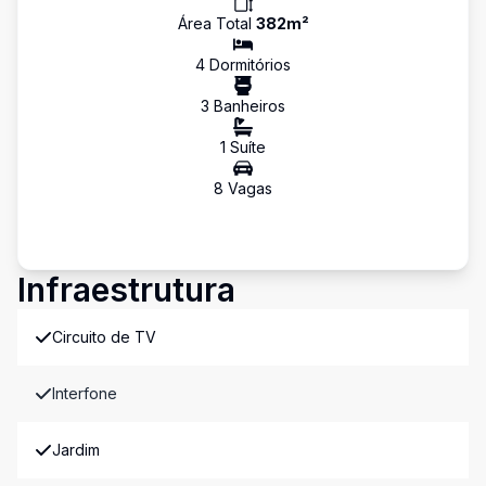
Área Total
382
m²
4
Dormitório
s
3
Banheiro
s
1
Suíte
8
Vaga
s
Infraestrutura
Circuito de TV
Interfone
Jardim