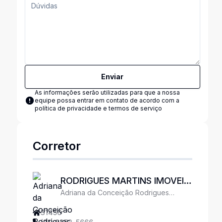
Enviar
As informações serão utilizadas para que a nossa
equipe possa entrar em contato de acordo com a
política de privacidade e termos de serviço
Corretor
RODRIGUES MARTINS IMOVEIS
Adriana da Conceição Rodrigues
LTDA
Tacchi
31456