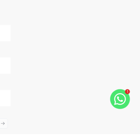
1
ious slide
Next slide