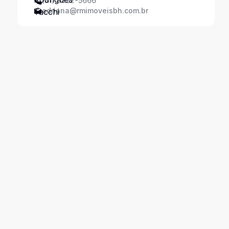
(31) 9352-5666
adriana@rmimoveisbh.com.br