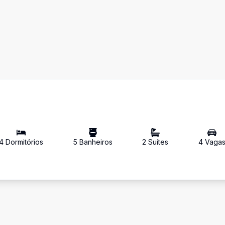
4
Dormitório
s
5
Banheiro
s
2
Suíte
s
4
Vaga