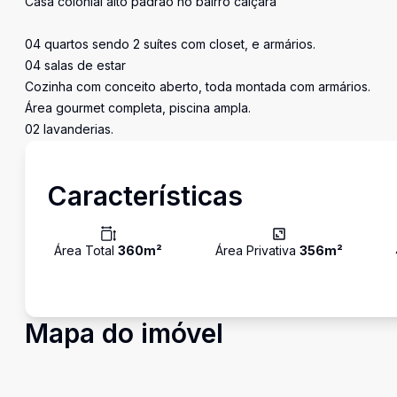
Casa colonial alto padrão no bairro caiçara
04 quartos sendo 2 suítes com closet, e armários.
04 salas de estar
Cozinha com conceito aberto, toda montada com armários.
Área gourmet completa, piscina ampla.
02 lavanderias.
Características
Área Total
360
m²
Área Privativa
356
m²
Mapa do imóvel