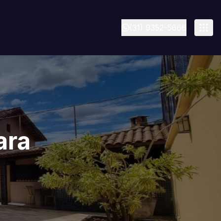
(31) 9352-5666
ara