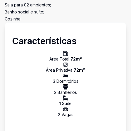
Sala para 02 ambientes;
Banho social e suíte;
Cozinha.
Características
Área Total
72
m²
Área Privativa
72
m²
3
Dormitório
s
2
Banheiro
s
1
Suíte
2
Vaga
s