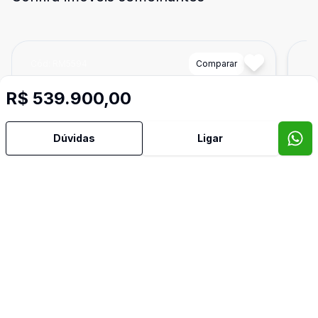
Cód:
RM5594
Comparar
Có
R$ 539.900,00
Dúvidas
Ligar
Dorm
3
Ban
2
72
m²