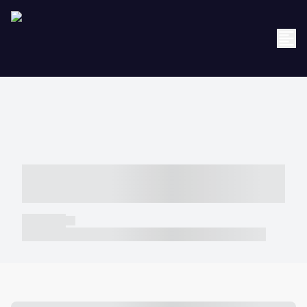
----- ----- -- ------ ---- ---- -- ----- -----
----- --- ------
----- -----
----- ----- -- ------ ---- ---- -- ----- ----- ----- --- ------