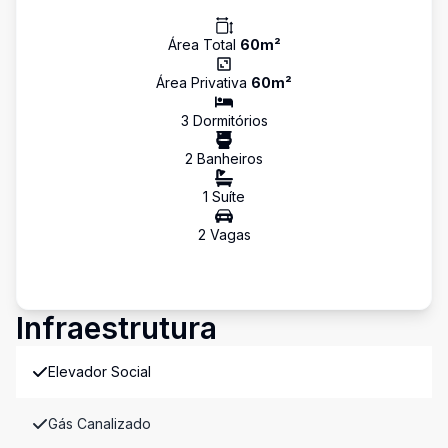
Área Total
60
m²
Área Privativa
60
m²
3
Dormitório
s
2
Banheiro
s
1
Suíte
2
Vaga
s
Infraestrutura
Elevador Social
Gás Canalizado