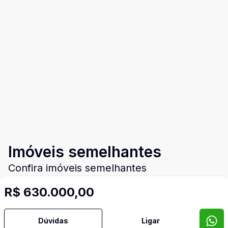
Imóveis semelhantes
Confira imóveis semelhantes
R$ 630.000,00
Cód:
RM9553
Comparar
Có
Dúvidas
Ligar