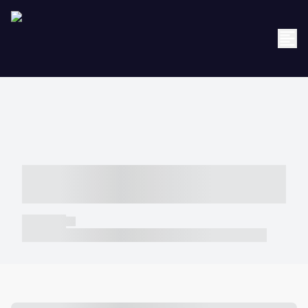
----- ----- -- ------ ---- ---- -- ----- -----
----- --- ------
----- -----
----- ----- -- ------ ---- ---- -- ----- ----- ----- --- ------