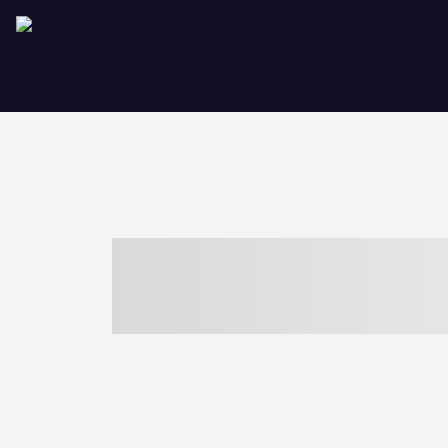
----- ----- -- -
- ------