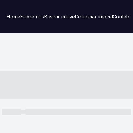
Home
Sobre nós
Buscar imóvel
Anunciar imóvel
Contato
----- ---- ---- -- ----
----- -----
----- ----- -- ------ ---- ---- -- ----- ----- ----- --- ------