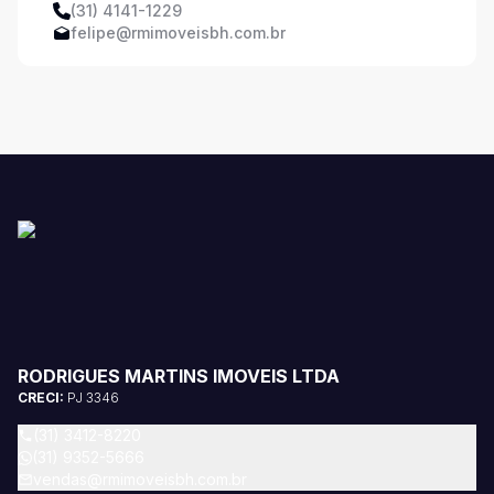
(31) 4141-1229
felipe@rmimoveisbh.com.br
RODRIGUES MARTINS IMOVEIS LTDA
CRECI:
PJ 3346
(31) 3412-8220
(31) 9352-5666
vendas@rmimoveisbh.com.br