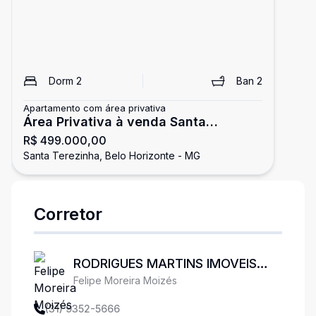
Dorm
2
Ban
2
Apartamento com área privativa
Área Privativa à venda Santa
R$ 499.000,00
Terezinha
Santa Terezinha, Belo Horizonte - MG
Corretor
RODRIGUES MARTINS IMOVEIS
Felipe Moreira Moizés
LTDA
(31) 9352-5666