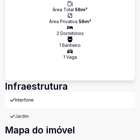
Área Total
56
m²
Área Privativa
56
m²
2
Dormitório
s
1
Banheiro
1
Vaga
Infraestrutura
Interfone
Jardim
Mapa do imóvel