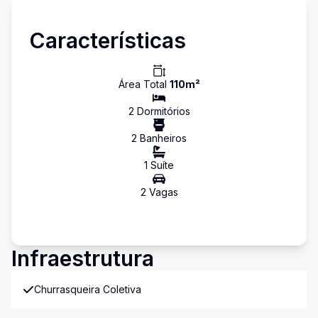
Características
Área Total
110
m²
2
Dormitório
s
2
Banheiro
s
1
Suíte
2
Vaga
s
Infraestrutura
Churrasqueira Coletiva