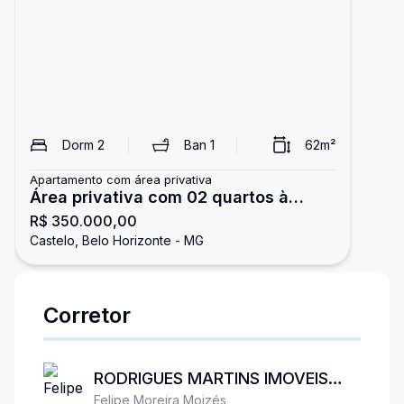
Dorm
2
Ban
1
62
m²
Apartamento com área privativa
Área privativa com 02 quartos à
R$ 350.000,00
venda no Manacás
Castelo, Belo Horizonte - MG
Corretor
RODRIGUES MARTINS IMOVEIS
Felipe Moreira Moizés
LTDA