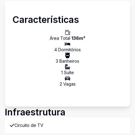
Características
Área Total
136
m²
4
Dormitório
s
3
Banheiro
s
1
Suíte
2
Vaga
s
Infraestrutura
Circuito de TV