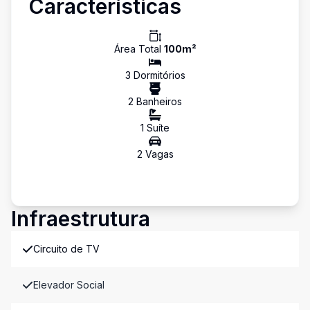
Características
Área Total
100
m²
3
Dormitório
s
2
Banheiro
s
1
Suíte
2
Vaga
s
Infraestrutura
Circuito de TV
Elevador Social