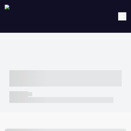
----- ----- -- ------ ---- ---- -- ----- -----
----- --- ------
----- -----
----- ----- -- ------ ---- ---- -- ----- ----- ----- --- ------