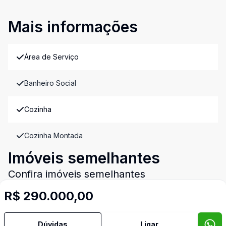
Mais informações
Área de Serviço
Banheiro Social
Cozinha
Cozinha Montada
Imóveis semelhantes
Confira imóveis semelhantes
R$ 290.000,00
Cód:
RM9582
Comparar
Có
Dúvidas
Ligar