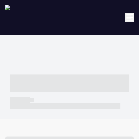
----- ----- -- ------ ---- ---- -- ----- -----
----- --- ------
----- -----
----- ----- -- ------ ---- ---- -- ----- ----- ----- --- ------