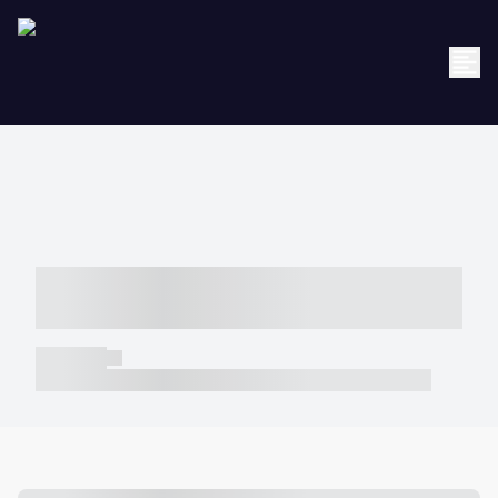
----- ----- -- ------ ---- ---- -- ----- -----
----- --- ------
----- -----
----- ----- -- ------ ---- ---- -- ----- ----- ----- --- ------