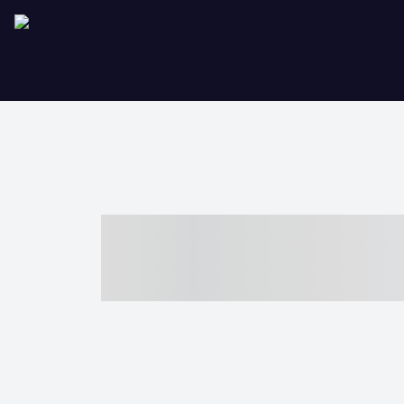
----- ----- -- -
- ------