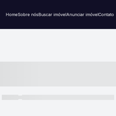
Home
Sobre nós
Buscar imóvel
Anunciar imóvel
Contato
----- ---- ---- -- ----
----- -----
----- ----- -- ------ ---- ---- -- ----- ----- ----- --- ------