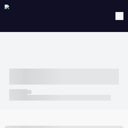
----- ----- -- ------ ---- ---- -- ----- -----
----- --- ------
----- -----
----- ----- -- ------ ---- ---- -- ----- ----- ----- --- ------