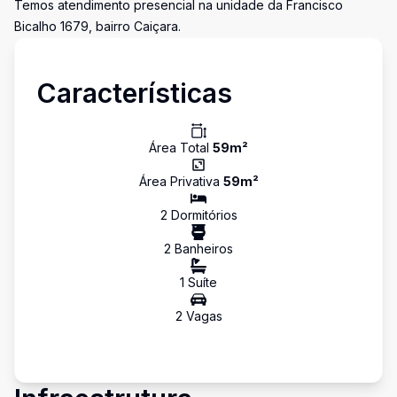
Temos atendimento presencial na unidade da Francisco
Bicalho 1679, bairro Caiçara.
Características
Área Total
59
m²
Área Privativa
59
m²
2
Dormitório
s
2
Banheiro
s
1
Suíte
2
Vaga
s