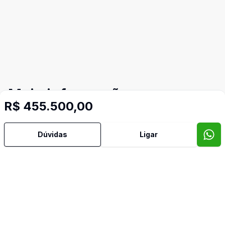
Mais informações
R$ 455.500,00
Água Quente
Dúvidas
Ligar
Área de Serviço
Armários Embutidos
Banheiro Social